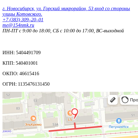
г. Новосибирск, ул. Горский микрорайон, 53 вход со стороны
улицы Котовского.
+7 (383) 309‒20‒01
me@154nmk.ru
ПН-ПТ с 9:00 до 18:00, СБ с 10:00 до 17:00, ВС-выходной
Реквизиты компании:
ИНН: 5404491709
КПП: 540401001
ОКПО: 46615416
ОГРН: 1135476131450