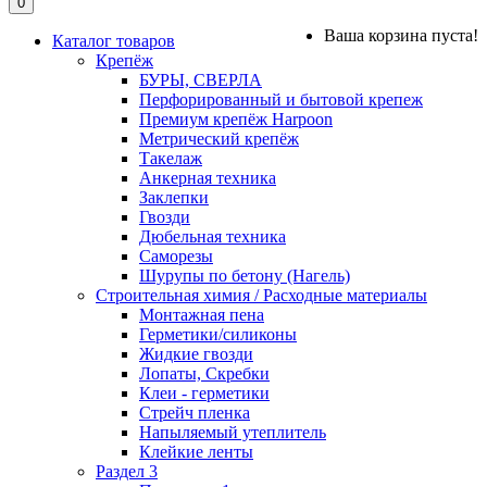
0
Ваша корзина пуста!
Каталог товаров
Крепёж
БУРЫ, СВЕРЛА
Перфорированный и бытовой крепеж
Премиум крепёж Harpoon
Метрический крепёж
Такелаж
Анкерная техника
Заклепки
Гвозди
Дюбельная техника
Саморезы
Шурупы по бетону (Нагель)
Строительная химия / Расходные материалы
Монтажная пена
Герметики/силиконы
Жидкие гвозди
Лопаты, Скребки
Клеи - герметики
Стрейч пленка
Напыляемый утеплитель
Клейкие ленты
Раздел 3