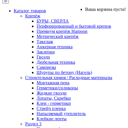
0
Ваша корзина пуста!
Каталог товаров
Крепёж
БУРЫ, СВЕРЛА
Перфорированный и бытовой крепеж
Премиум крепёж Harpoon
Метрический крепёж
Такелаж
Анкерная техника
Заклепки
Гвозди
Дюбельная техника
Саморезы
Шурупы по бетону (Нагель)
Строительная химия / Расходные материалы
Монтажная пена
Герметики/силиконы
Жидкие гвозди
Лопаты, Скребки
Клеи - герметики
Стрейч пленка
Напыляемый утеплитель
Клейкие ленты
Раздел 3