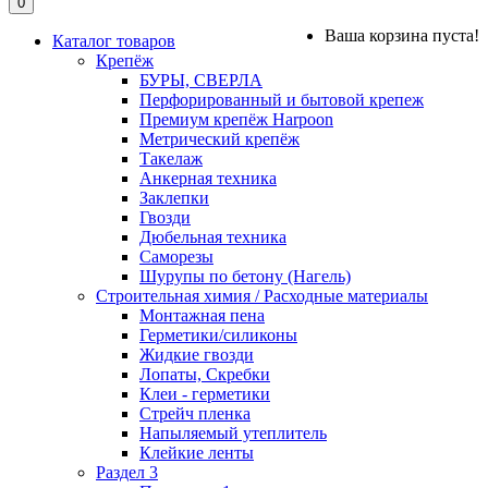
0
Ваша корзина пуста!
Каталог товаров
Крепёж
БУРЫ, СВЕРЛА
Перфорированный и бытовой крепеж
Премиум крепёж Harpoon
Метрический крепёж
Такелаж
Анкерная техника
Заклепки
Гвозди
Дюбельная техника
Саморезы
Шурупы по бетону (Нагель)
Строительная химия / Расходные материалы
Монтажная пена
Герметики/силиконы
Жидкие гвозди
Лопаты, Скребки
Клеи - герметики
Стрейч пленка
Напыляемый утеплитель
Клейкие ленты
Раздел 3