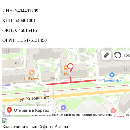
Реквизиты компании:
ИНН: 5404491709
КПП: 540401001
ОКПО: 46615416
ОГРН: 1135476131450
Благотворительный фонд Алёша