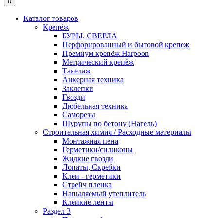
0
Каталог товаров
Крепёж
БУРЫ, СВЕРЛА
Перфорированный и бытовой крепеж
Премиум крепёж Harpoon
Метрический крепёж
Такелаж
Анкерная техника
Заклепки
Гвозди
Дюбельная техника
Саморезы
Шурупы по бетону (Нагель)
Строительная химия / Расходные материалы
Монтажная пена
Герметики/силиконы
Жидкие гвозди
Лопаты, Скребки
Клеи - герметики
Стрейч пленка
Напыляемый утеплитель
Клейкие ленты
Раздел 3