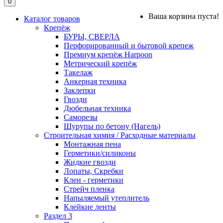
0
Ваша корзина пуста!
Каталог товаров
Крепёж
БУРЫ, СВЕРЛА
Перфорированный и бытовой крепеж
Премиум крепёж Harpoon
Метрический крепёж
Такелаж
Анкерная техника
Заклепки
Гвозди
Дюбельная техника
Саморезы
Шурупы по бетону (Нагель)
Строительная химия / Расходные материалы
Монтажная пена
Герметики/силиконы
Жидкие гвозди
Лопаты, Скребки
Клеи - герметики
Стрейч пленка
Напыляемый утеплитель
Клейкие ленты
Раздел 3