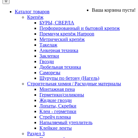
0
Ваша корзина пуста!
Каталог товаров
Крепёж
БУРЫ, СВЕРЛА
Перфорированный и бытовой крепеж
Премиум крепёж Harpoon
Метрический крепёж
Такелаж
Анкерная техника
Заклепки
Гвозди
Дюбельная техника
Саморезы
Шурупы по бетону (Нагель)
Строительная химия / Расходные материалы
Монтажная пена
Герметики/силиконы
Жидкие гвозди
Лопаты, Скребки
Клеи - герметики
Стрейч пленка
Напыляемый утеплитель
Клейкие ленты
Раздел 3