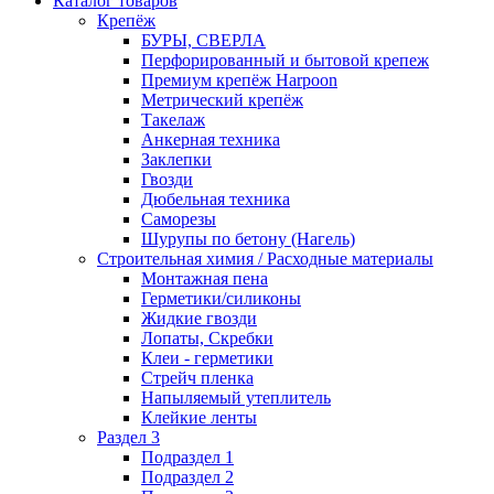
Каталог товаров
Крепёж
БУРЫ, СВЕРЛА
Перфорированный и бытовой крепеж
Премиум крепёж Harpoon
Метрический крепёж
Такелаж
Анкерная техника
Заклепки
Гвозди
Дюбельная техника
Саморезы
Шурупы по бетону (Нагель)
Строительная химия / Расходные материалы
Монтажная пена
Герметики/силиконы
Жидкие гвозди
Лопаты, Скребки
Клеи - герметики
Стрейч пленка
Напыляемый утеплитель
Клейкие ленты
Раздел 3
Подраздел 1
Подраздел 2