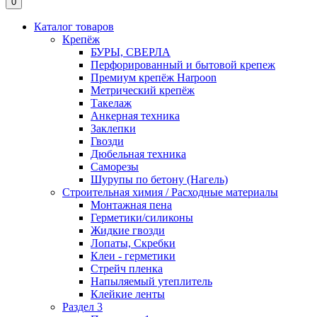
0
Каталог товаров
Крепёж
БУРЫ, СВЕРЛА
Перфорированный и бытовой крепеж
Премиум крепёж Harpoon
Метрический крепёж
Такелаж
Анкерная техника
Заклепки
Гвозди
Дюбельная техника
Саморезы
Шурупы по бетону (Нагель)
Строительная химия / Расходные материалы
Монтажная пена
Герметики/силиконы
Жидкие гвозди
Лопаты, Скребки
Клеи - герметики
Стрейч пленка
Напыляемый утеплитель
Клейкие ленты
Раздел 3