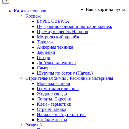
0
Ваша корзина пуста!
Каталог товаров
Крепёж
БУРЫ, СВЕРЛА
Перфорированный и бытовой крепеж
Премиум крепёж Harpoon
Метрический крепёж
Такелаж
Анкерная техника
Заклепки
Гвозди
Дюбельная техника
Саморезы
Шурупы по бетону (Нагель)
Строительная химия / Расходные материалы
Монтажная пена
Герметики/силиконы
Жидкие гвозди
Лопаты, Скребки
Клеи - герметики
Стрейч пленка
Напыляемый утеплитель
Клейкие ленты
Раздел 3