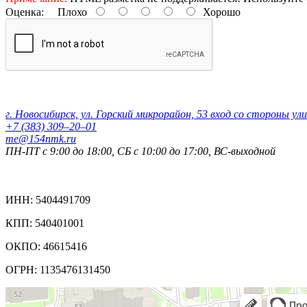
Оценка:
Плохо
Хорошо
Контактные данные:
г. Новосибирск, ул. Горский микрорайон, 53 вход со стороны ул
+7 (383) 309‒20‒01
me@154nmk.ru
ПН-ПТ с 9:00 до 18:00, СБ с 10:00 до 17:00, ВС-выходной
Реквизиты компании:
ИНН: 5404491709
КПП: 540401001
ОКПО: 46615416
ОГРН: 1135476131450