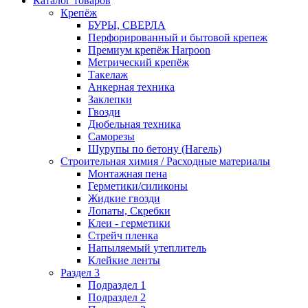
Каталог товаров
Крепёж
БУРЫ, СВЕРЛА
Перфорированный и бытовой крепеж
Премиум крепёж Harpoon
Метрический крепёж
Такелаж
Анкерная техника
Заклепки
Гвозди
Дюбельная техника
Саморезы
Шурупы по бетону (Нагель)
Строительная химия / Расходные материалы
Монтажная пена
Герметики/силиконы
Жидкие гвозди
Лопаты, Скребки
Клеи - герметики
Стрейч пленка
Напыляемый утеплитель
Клейкие ленты
Раздел 3
Подраздел 1
Подраздел 2