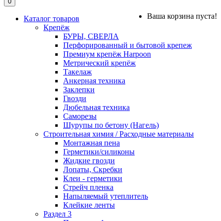
0
Ваша корзина пуста!
Каталог товаров
Крепёж
БУРЫ, СВЕРЛА
Перфорированный и бытовой крепеж
Премиум крепёж Harpoon
Метрический крепёж
Такелаж
Анкерная техника
Заклепки
Гвозди
Дюбельная техника
Саморезы
Шурупы по бетону (Нагель)
Строительная химия / Расходные материалы
Монтажная пена
Герметики/силиконы
Жидкие гвозди
Лопаты, Скребки
Клеи - герметики
Стрейч пленка
Напыляемый утеплитель
Клейкие ленты
Раздел 3