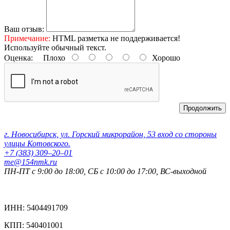
Ваш отзыв:
Примечание:
HTML разметка не поддерживается!
Используйте обычный текст.
Оценка:
Плохо
Хорошо
Продолжить
Контактные данные:
г. Новосибирск, ул. Горский микрорайон, 53 вход со стороны
улицы Котовского.
+7 (383) 309‒20‒01
me@154nmk.ru
ПН-ПТ с 9:00 до 18:00, СБ с 10:00 до 17:00, ВС-выходной
Реквизиты компании:
ИНН: 5404491709
КПП: 540401001