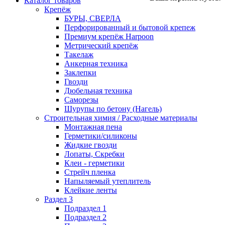
Каталог товаров
Крепёж
БУРЫ, СВЕРЛА
Перфорированный и бытовой крепеж
Премиум крепёж Harpoon
Метрический крепёж
Такелаж
Анкерная техника
Заклепки
Гвозди
Дюбельная техника
Саморезы
Шурупы по бетону (Нагель)
Строительная химия / Расходные материалы
Монтажная пена
Герметики/силиконы
Жидкие гвозди
Лопаты, Скребки
Клеи - герметики
Стрейч пленка
Напыляемый утеплитель
Клейкие ленты
Раздел 3
Подраздел 1
Подраздел 2