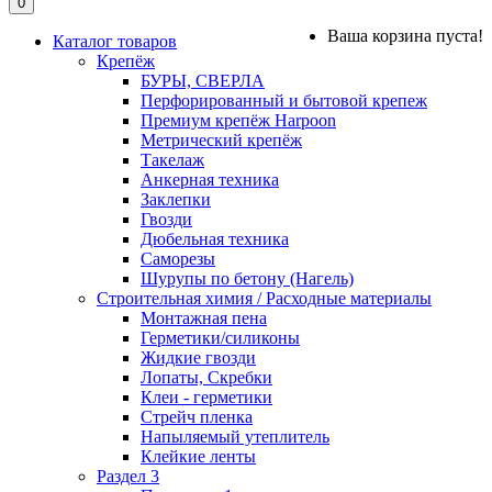
0
Ваша корзина пуста!
Каталог товаров
Крепёж
БУРЫ, СВЕРЛА
Перфорированный и бытовой крепеж
Премиум крепёж Harpoon
Метрический крепёж
Такелаж
Анкерная техника
Заклепки
Гвозди
Дюбельная техника
Саморезы
Шурупы по бетону (Нагель)
Строительная химия / Расходные материалы
Монтажная пена
Герметики/силиконы
Жидкие гвозди
Лопаты, Скребки
Клеи - герметики
Стрейч пленка
Напыляемый утеплитель
Клейкие ленты
Раздел 3