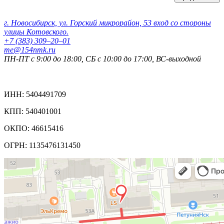
Контактные данные:
г. Новосибирск, ул. Горский микрорайон, 53 вход со стороны
улицы Котовского.
+7 (383) 309‒20‒01
me@154nmk.ru
ПН-ПТ с 9:00 до 18:00, СБ с 10:00 до 17:00, ВС-выходной
Реквизиты компании:
ИНН: 5404491709
КПП: 540401001
ОКПО: 46615416
ОГРН: 1135476131450