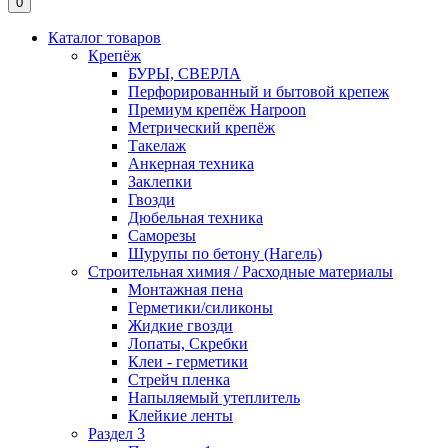
0
Каталог товаров
Крепёж
БУРЫ, СВЕРЛА
Перфорированный и бытовой крепеж
Премиум крепёж Harpoon
Метрический крепёж
Такелаж
Анкерная техника
Заклепки
Гвозди
Дюбельная техника
Саморезы
Шурупы по бетону (Нагель)
Строительная химия / Расходные материалы
Монтажная пена
Герметики/силиконы
Жидкие гвозди
Лопаты, Скребки
Клеи - герметики
Стрейч пленка
Напыляемый утеплитель
Клейкие ленты
Раздел 3