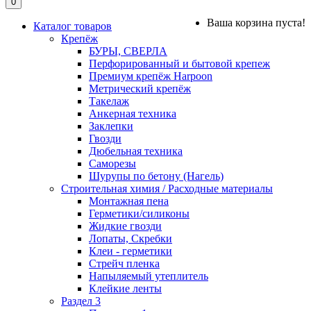
0
Ваша корзина пуста!
Каталог товаров
Крепёж
БУРЫ, СВЕРЛА
Перфорированный и бытовой крепеж
Премиум крепёж Harpoon
Метрический крепёж
Такелаж
Анкерная техника
Заклепки
Гвозди
Дюбельная техника
Саморезы
Шурупы по бетону (Нагель)
Строительная химия / Расходные материалы
Монтажная пена
Герметики/силиконы
Жидкие гвозди
Лопаты, Скребки
Клеи - герметики
Стрейч пленка
Напыляемый утеплитель
Клейкие ленты
Раздел 3