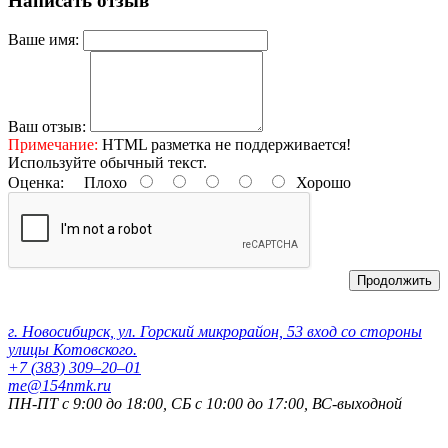
Написать отзыв
Ваше имя:
Ваш отзыв:
Примечание:
HTML разметка не поддерживается!
Используйте обычный текст.
Оценка:
Плохо
Хорошо
Продолжить
Контактные данные:
г. Новосибирск, ул. Горский микрорайон, 53 вход со стороны
улицы Котовского.
+7 (383) 309‒20‒01
me@154nmk.ru
ПН-ПТ с 9:00 до 18:00, СБ с 10:00 до 17:00, ВС-выходной
Реквизиты компании: