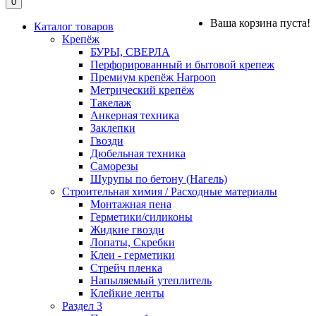
0
Ваша корзина пуста!
Каталог товаров
Крепёж
БУРЫ, СВЕРЛА
Перфорированный и бытовой крепеж
Премиум крепёж Harpoon
Метрический крепёж
Такелаж
Анкерная техника
Заклепки
Гвозди
Дюбельная техника
Саморезы
Шурупы по бетону (Нагель)
Строительная химия / Расходные материалы
Монтажная пена
Герметики/силиконы
Жидкие гвозди
Лопаты, Скребки
Клеи - герметики
Стрейч пленка
Напыляемый утеплитель
Клейкие ленты
Раздел 3