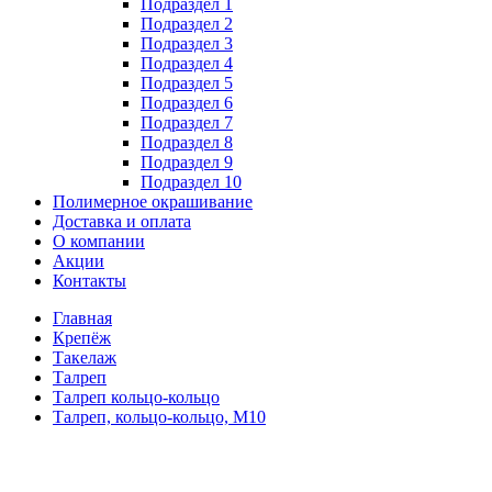
Подраздел 1
Подраздел 2
Подраздел 3
Подраздел 4
Подраздел 5
Подраздел 6
Подраздел 7
Подраздел 8
Подраздел 9
Подраздел 10
Полимерное окрашивание
Доставка и оплата
О компании
Акции
Контакты
Главная
Крепёж
Такелаж
Талреп
Талреп кольцо-кольцо
Талреп, кольцо-кольцо, М10