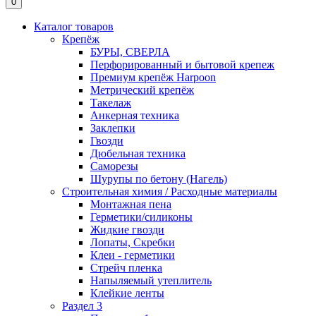
0
Каталог товаров
Крепёж
БУРЫ, СВЕРЛА
Перфорированный и бытовой крепеж
Премиум крепёж Harpoon
Метрический крепёж
Такелаж
Анкерная техника
Заклепки
Гвозди
Дюбельная техника
Саморезы
Шурупы по бетону (Нагель)
Строительная химия / Расходные материалы
Монтажная пена
Герметики/силиконы
Жидкие гвозди
Лопаты, Скребки
Клеи - герметики
Стрейч пленка
Напыляемый утеплитель
Клейкие ленты
Раздел 3