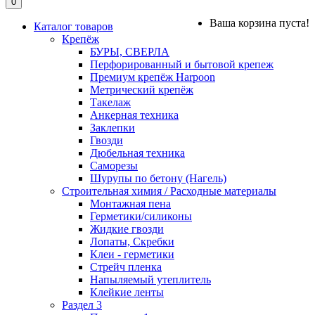
0
Ваша корзина пуста!
Каталог товаров
Крепёж
БУРЫ, СВЕРЛА
Перфорированный и бытовой крепеж
Премиум крепёж Harpoon
Метрический крепёж
Такелаж
Анкерная техника
Заклепки
Гвозди
Дюбельная техника
Саморезы
Шурупы по бетону (Нагель)
Строительная химия / Расходные материалы
Монтажная пена
Герметики/силиконы
Жидкие гвозди
Лопаты, Скребки
Клеи - герметики
Стрейч пленка
Напыляемый утеплитель
Клейкие ленты
Раздел 3