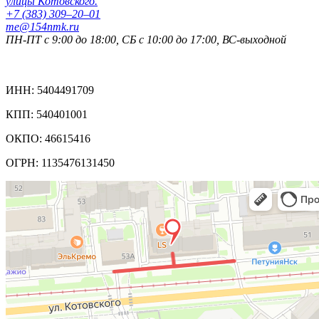
улицы Котовского.
+7 (383) 309‒20‒01
me@154nmk.ru
ПН-ПТ с 9:00 до 18:00, СБ с 10:00 до 17:00, ВС-выходной
Реквизиты компании:
ИНН: 5404491709
КПП: 540401001
ОКПО: 46615416
ОГРН: 1135476131450