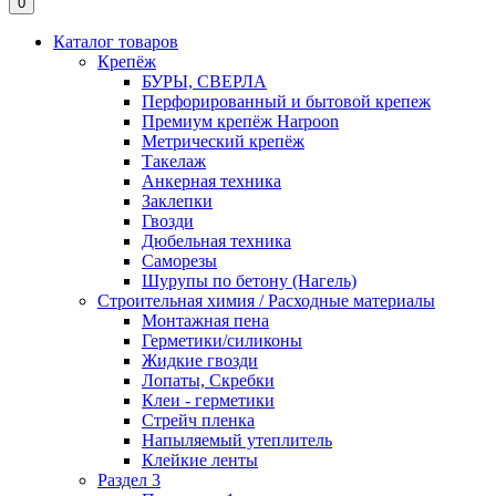
0
Каталог товаров
Крепёж
БУРЫ, СВЕРЛА
Перфорированный и бытовой крепеж
Премиум крепёж Harpoon
Метрический крепёж
Такелаж
Анкерная техника
Заклепки
Гвозди
Дюбельная техника
Саморезы
Шурупы по бетону (Нагель)
Строительная химия / Расходные материалы
Монтажная пена
Герметики/силиконы
Жидкие гвозди
Лопаты, Скребки
Клеи - герметики
Стрейч пленка
Напыляемый утеплитель
Клейкие ленты
Раздел 3