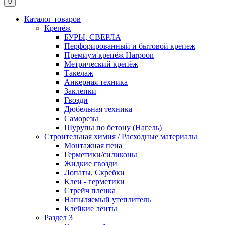
0
Каталог товаров
Крепёж
БУРЫ, СВЕРЛА
Перфорированный и бытовой крепеж
Премиум крепёж Harpoon
Метрический крепёж
Такелаж
Анкерная техника
Заклепки
Гвозди
Дюбельная техника
Саморезы
Шурупы по бетону (Нагель)
Строительная химия / Расходные материалы
Монтажная пена
Герметики/силиконы
Жидкие гвозди
Лопаты, Скребки
Клеи - герметики
Стрейч пленка
Напыляемый утеплитель
Клейкие ленты
Раздел 3