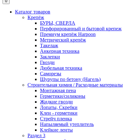
0
Каталог товаров
Крепёж
БУРЫ, СВЕРЛА
Перфорированный и бытовой крепеж
Премиум крепёж Harpoon
Метрический крепёж
Такелаж
Анкерная техника
Заклепки
Гвозди
Дюбельная техника
Саморезы
Шурупы по бетону (Нагель)
Строительная химия / Расходные материалы
Монтажная пена
Герметики/силиконы
Жидкие гвозди
Лопаты, Скребки
Клеи - герметики
Стрейч пленка
Напыляемый утеплитель
Клейкие ленты
Раздел 3