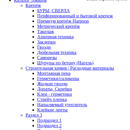
Каталог товаров
Крепёж
БУРЫ, СВЕРЛА
Перфорированный и бытовой крепеж
Премиум крепёж Harpoon
Метрический крепёж
Такелаж
Анкерная техника
Заклепки
Гвозди
Дюбельная техника
Саморезы
Шурупы по бетону (Нагель)
Строительная химия / Расходные материалы
Монтажная пена
Герметики/силиконы
Жидкие гвозди
Лопаты, Скребки
Клеи - герметики
Стрейч пленка
Напыляемый утеплитель
Клейкие ленты
Раздел 3
Подраздел 1
Подраздел 2