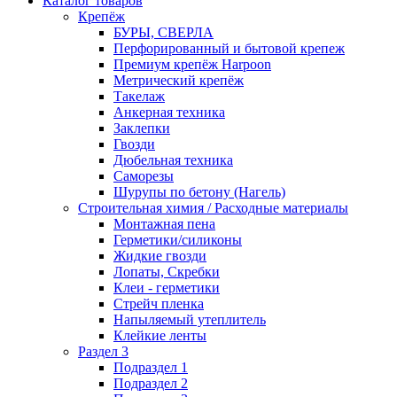
Каталог товаров
Крепёж
БУРЫ, СВЕРЛА
Перфорированный и бытовой крепеж
Премиум крепёж Harpoon
Метрический крепёж
Такелаж
Анкерная техника
Заклепки
Гвозди
Дюбельная техника
Саморезы
Шурупы по бетону (Нагель)
Строительная химия / Расходные материалы
Монтажная пена
Герметики/силиконы
Жидкие гвозди
Лопаты, Скребки
Клеи - герметики
Стрейч пленка
Напыляемый утеплитель
Клейкие ленты
Раздел 3
Подраздел 1
Подраздел 2