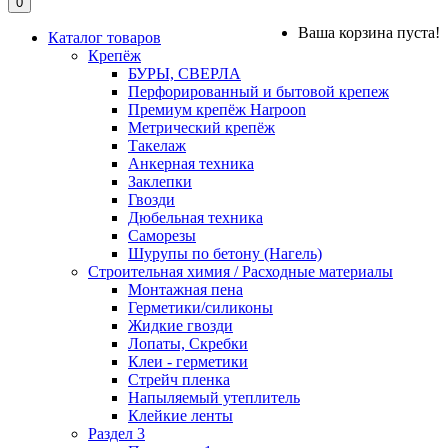
0
Ваша корзина пуста!
Каталог товаров
Крепёж
БУРЫ, СВЕРЛА
Перфорированный и бытовой крепеж
Премиум крепёж Harpoon
Метрический крепёж
Такелаж
Анкерная техника
Заклепки
Гвозди
Дюбельная техника
Саморезы
Шурупы по бетону (Нагель)
Строительная химия / Расходные материалы
Монтажная пена
Герметики/силиконы
Жидкие гвозди
Лопаты, Скребки
Клеи - герметики
Стрейч пленка
Напыляемый утеплитель
Клейкие ленты
Раздел 3