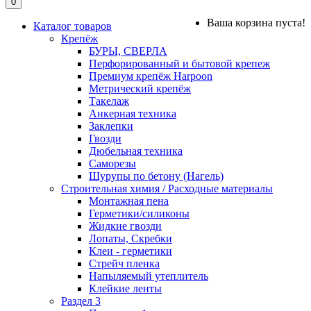
0
Ваша корзина пуста!
Каталог товаров
Крепёж
БУРЫ, СВЕРЛА
Перфорированный и бытовой крепеж
Премиум крепёж Harpoon
Метрический крепёж
Такелаж
Анкерная техника
Заклепки
Гвозди
Дюбельная техника
Саморезы
Шурупы по бетону (Нагель)
Строительная химия / Расходные материалы
Монтажная пена
Герметики/силиконы
Жидкие гвозди
Лопаты, Скребки
Клеи - герметики
Стрейч пленка
Напыляемый утеплитель
Клейкие ленты
Раздел 3