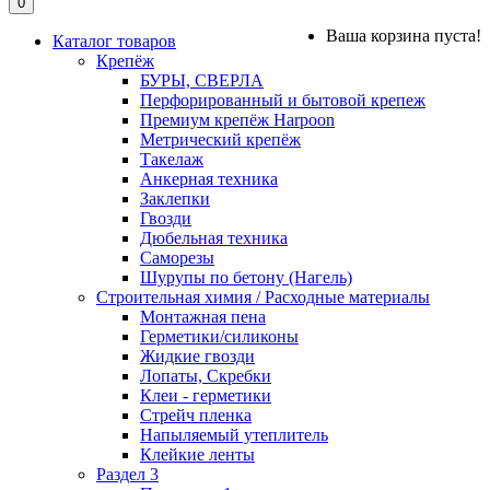
0
Ваша корзина пуста!
Каталог товаров
Крепёж
БУРЫ, СВЕРЛА
Перфорированный и бытовой крепеж
Премиум крепёж Harpoon
Метрический крепёж
Такелаж
Анкерная техника
Заклепки
Гвозди
Дюбельная техника
Саморезы
Шурупы по бетону (Нагель)
Строительная химия / Расходные материалы
Монтажная пена
Герметики/силиконы
Жидкие гвозди
Лопаты, Скребки
Клеи - герметики
Стрейч пленка
Напыляемый утеплитель
Клейкие ленты
Раздел 3