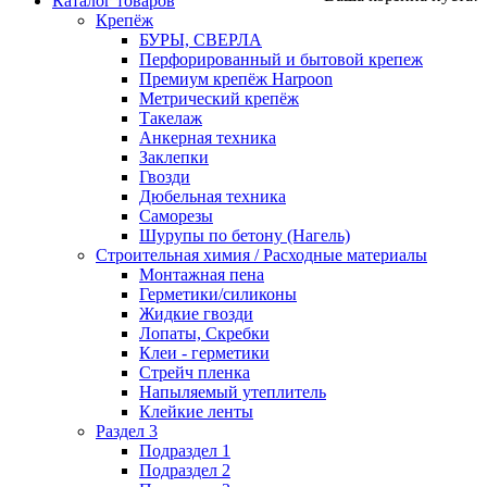
Каталог товаров
Крепёж
БУРЫ, СВЕРЛА
Перфорированный и бытовой крепеж
Премиум крепёж Harpoon
Метрический крепёж
Такелаж
Анкерная техника
Заклепки
Гвозди
Дюбельная техника
Саморезы
Шурупы по бетону (Нагель)
Строительная химия / Расходные материалы
Монтажная пена
Герметики/силиконы
Жидкие гвозди
Лопаты, Скребки
Клеи - герметики
Стрейч пленка
Напыляемый утеплитель
Клейкие ленты
Раздел 3
Подраздел 1
Подраздел 2